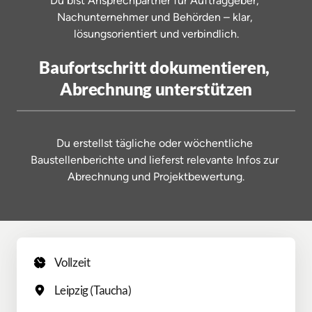
Du 
bist 
Ansprechpartner 
für 
Auftraggeber, 
Nachunternehmer 
und 
Behörden 
– 
klar, 
lösungsorientiert 
und 
verbindlich.
Baufortschritt dokumentieren, 
Abrechnung unterstützen
Du 
erstellst 
tägliche 
oder 
wöchentliche 
Baustellenberichte 
und 
lieferst 
relevante 
Infos 
zur 
Abrechnung 
und 
Projektbewertung.
Vollzeit
Leipzig (Taucha)