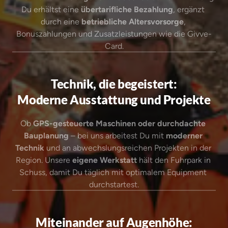
Du erhältst eine 
übertarifliche Bezahlung
, ergänzt 
durch eine 
betriebliche Altersvorsorge
, 
Bonuszahlungen und Zusatzleistungen wie die Givve-
Card.
Technik, die begeistert:
Moderne Ausstattung und Projekte
Ob 
GPS-gesteuerte Maschinen oder durchdachte 
Bauplanung
 – bei uns arbeitest Du mit 
moderner 
Technik
 und an abwechslungsreichen Projekten in der 
Region. Unsere 
eigene Werkstatt
 hält den Fuhrpark in 
Schuss, damit Du täglich mit optimalem Equipment 
durchstartest.
Miteinander auf Augenhöhe: