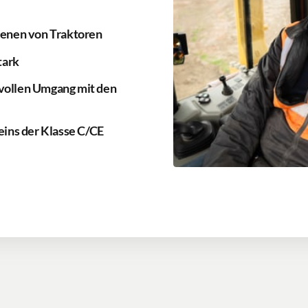
ienen von Traktoren
tark
vollen Umgang mit den
eins der Klasse C/CE