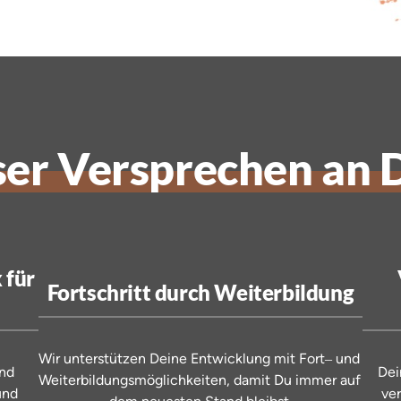
er 
Versprechen 
an 
für 
Fortschritt durch Weiterbildung
Wir 
unterstützen 
Deine 
Entwicklung 
mit 
Fort‒
und 
und 
Dei
Weiterbildungsmöglichkeiten, 
damit 
Du 
immer 
auf 
und 
ve