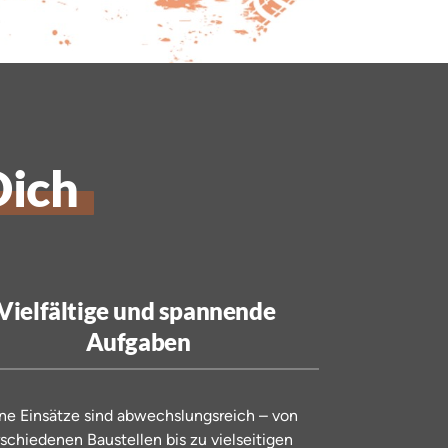
Dich
Vielfältige und spannende 
Aufgaben
ne 
Einsätze 
sind 
abwechslungsreich 
– 
von 
rschiedenen 
Baustellen 
bis 
zu 
vielseitigen 