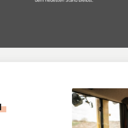
dem 
neuesten 
Stand 
bleibst.
du 