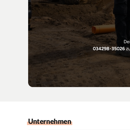
De
034298-35026
 z
Unternehmen