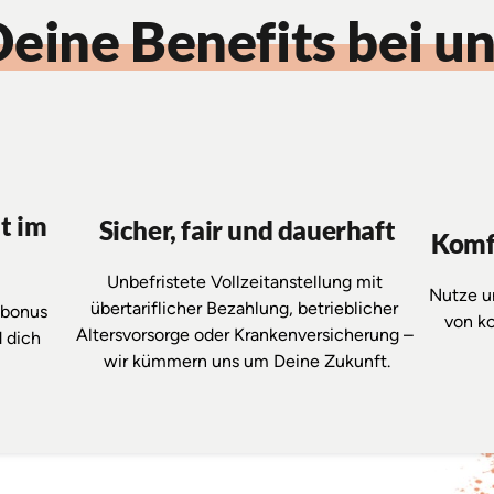
eine 
Benefits 
bei 
un
 im 
Sicher, fair und dauerhaft
Komfo
Unbefristete 
Vollzeitanstellung 
mit 
Nutze 
u
übertariflicher 
Bezahlung, 
betrieblicher 
Gesundheitsbonus 
von 
ko
Altersvorsorge 
oder 
Krankenversicherung 
– 
 
dich 
wir 
kümmern 
uns 
um 
Deine 
Zukunft.