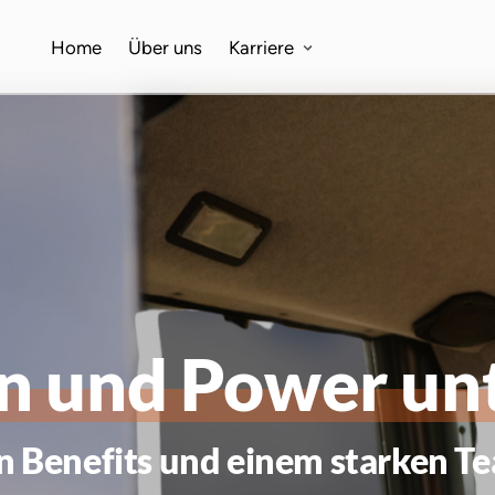
Home
Über uns
Karriere
n 
und 
Power 
un
en Benefits und einem starken T