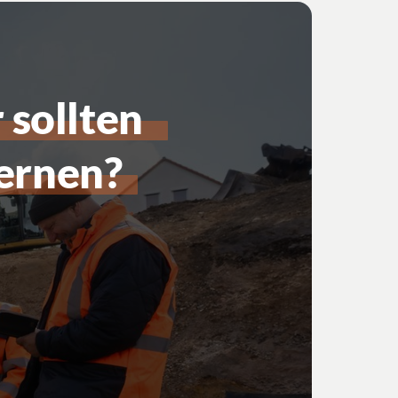
 
sollten 
ernen?