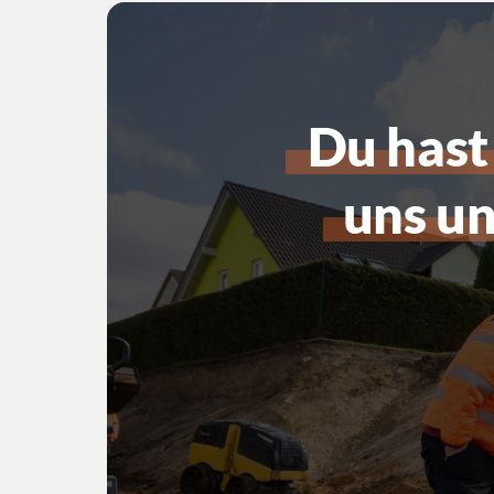
Du 
hast
uns 
un